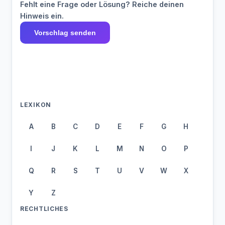
Fehlt eine Frage oder Lösung? Reiche deinen
Hinweis ein.
Vorschlag senden
LEXIKON
A
B
C
D
E
F
G
H
I
J
K
L
M
N
O
P
Q
R
S
T
U
V
W
X
Y
Z
RECHTLICHES