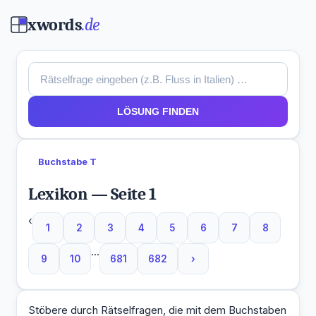
xwords
.de
LÖSUNG FINDEN
Buchstabe T
Lexikon — Seite 1
‹
1
2
3
4
5
6
7
8
...
9
10
681
682
›
Stöbere durch Rätselfragen, die mit dem Buchstaben