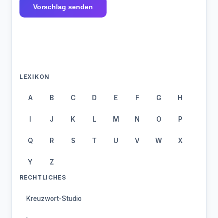
Vorschlag senden
LEXIKON
A
B
C
D
E
F
G
H
I
J
K
L
M
N
O
P
Q
R
S
T
U
V
W
X
Y
Z
RECHTLICHES
Kreuzwort-Studio