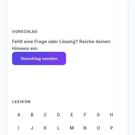
VORSCHLAG
Fehlt eine Frage oder Lösung? Reiche deinen
Hinweis ein.
Vorschlag senden
LEXIKON
A
B
C
D
E
F
G
H
I
J
K
L
M
N
O
P