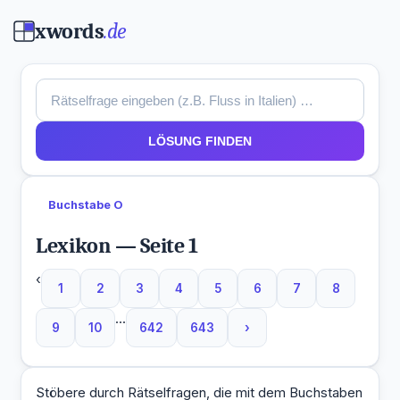
xwords
.de
LÖSUNG FINDEN
Buchstabe O
Lexikon — Seite 1
‹
1
2
3
4
5
6
7
8
...
9
10
642
643
›
Stöbere durch Rätselfragen, die mit dem Buchstaben