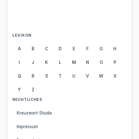
LEXIKON
A
B
C
D
E
F
G
H
I
J
K
L
M
N
O
P
Q
R
S
T
U
V
W
X
Y
Z
RECHTLICHES
Kreuzwort-Studio
Impressum