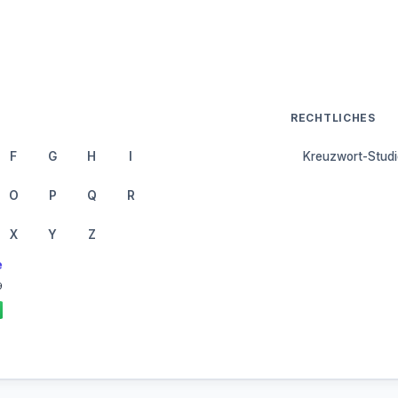
RECHTLICHES
F
G
H
I
Kreuzwort-Studi
O
P
Q
R
X
Y
Z
e
9