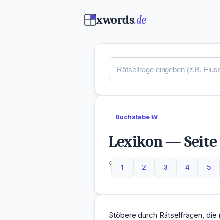
xwords
.de
Buchstabe W
Lexikon — Seite
‹
1
2
3
4
5
Stöbere durch Rätselfragen, di