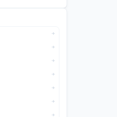
→
→
→
→
→
→
→