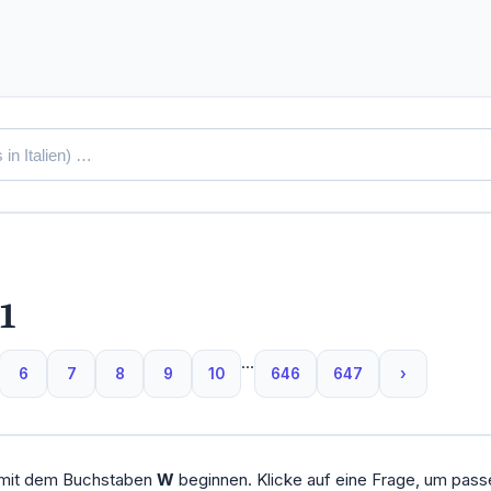
 1
...
6
7
8
9
10
646
647
›
e mit dem Buchstaben
W
beginnen. Klicke auf eine Frage, um pas