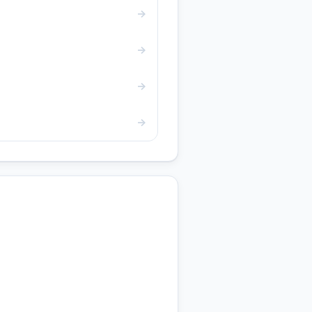
→
→
→
→