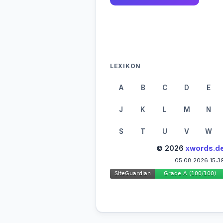
LEXIKON
A
B
C
D
E
J
K
L
M
N
S
T
U
V
W
© 2026
xwords.d
05.08.2026 15:3