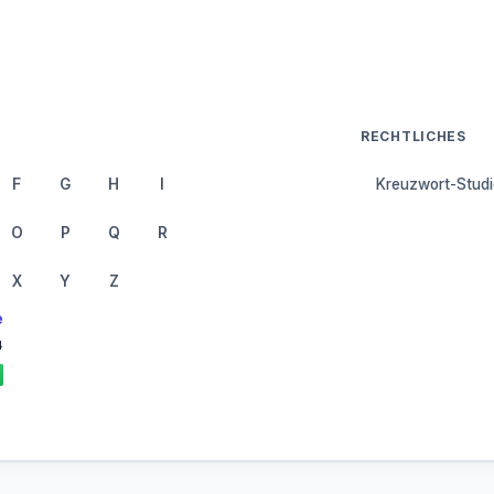
RECHTLICHES
F
G
H
I
Kreuzwort-Studi
O
P
Q
R
X
Y
Z
e
4