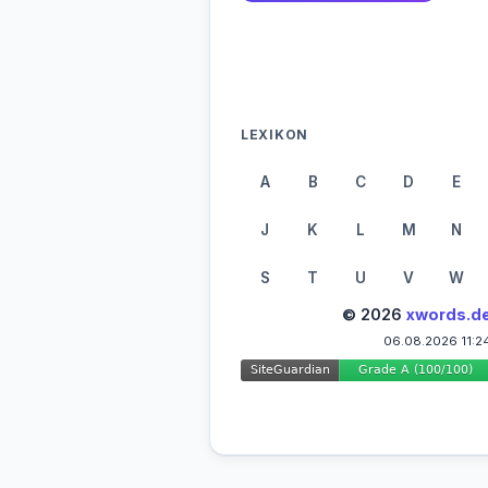
LEXIKON
A
B
C
D
E
J
K
L
M
N
S
T
U
V
W
© 2026
xwords.d
06.08.2026 11:2