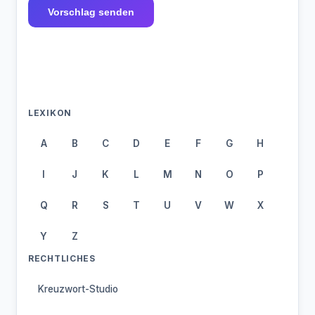
Vorschlag senden
LEXIKON
A
B
C
D
E
F
G
H
I
J
K
L
M
N
O
P
Q
R
S
T
U
V
W
X
Y
Z
RECHTLICHES
Kreuzwort-Studio