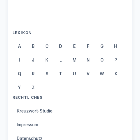
LEXIKON
A
B
C
D
E
F
G
H
I
J
K
L
M
N
O
P
Q
R
S
T
U
V
W
X
Y
Z
RECHTLICHES
Kreuzwort-Studio
Impressum
Datenschutz