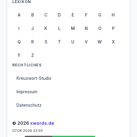
LEXIKON
A
B
C
D
E
F
G
H
I
J
K
L
M
N
O
P
Q
R
S
T
U
V
W
X
Y
Z
RECHTLICHES
Kreuzwort-Studio
Impressum
Datenschutz
© 2026
xwords.de
07.08.2026 22:50