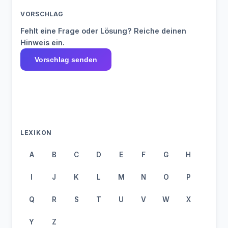
VORSCHLAG
Fehlt eine Frage oder Lösung? Reiche deinen
Hinweis ein.
Vorschlag senden
LEXIKON
A
B
C
D
E
F
G
H
I
J
K
L
M
N
O
P
Q
R
S
T
U
V
W
X
Y
Z