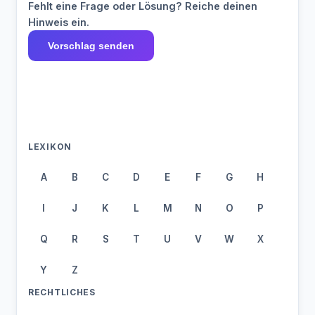
Fehlt eine Frage oder Lösung? Reiche deinen
Hinweis ein.
Vorschlag senden
LEXIKON
A
B
C
D
E
F
G
H
I
J
K
L
M
N
O
P
Q
R
S
T
U
V
W
X
Y
Z
RECHTLICHES