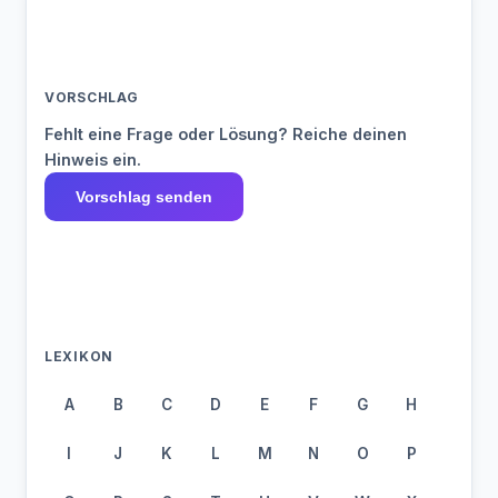
VORSCHLAG
Fehlt eine Frage oder Lösung? Reiche deinen
Hinweis ein.
Vorschlag senden
LEXIKON
A
B
C
D
E
F
G
H
I
J
K
L
M
N
O
P