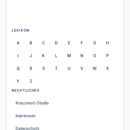
LEXIKON
A
B
C
D
E
F
G
H
I
J
K
L
M
N
O
P
Q
R
S
T
U
V
W
X
Y
Z
RECHTLICHES
Kreuzwort-Studio
Impressum
Datenschutz