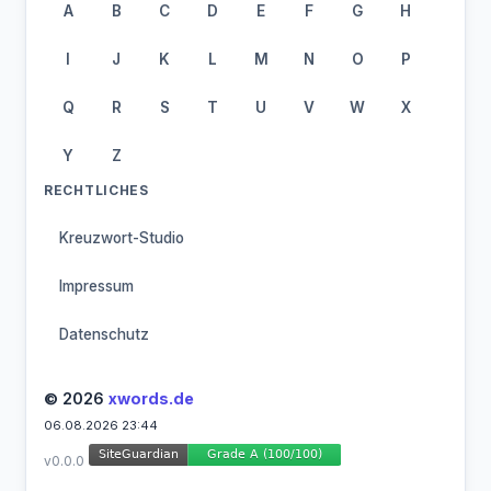
A
B
C
D
E
F
G
H
I
J
K
L
M
N
O
P
Q
R
S
T
U
V
W
X
Y
Z
RECHTLICHES
Kreuzwort-Studio
Impressum
Datenschutz
© 2026
xwords.de
06.08.2026 23:44
v0.0.0