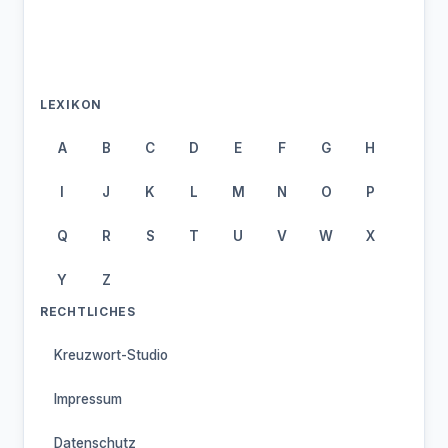
LEXIKON
A
B
C
D
E
F
G
H
I
J
K
L
M
N
O
P
Q
R
S
T
U
V
W
X
Y
Z
RECHTLICHES
Kreuzwort-Studio
Impressum
Datenschutz