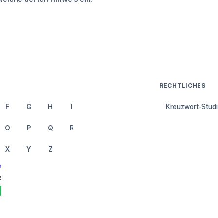
RECHTLICHES
F
G
H
I
Kreuzwort-Studi
O
P
Q
R
X
Y
Z
e
2