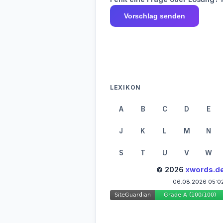
Vorschlag senden
LEXIKON
A
B
C
D
E
J
K
L
M
N
S
T
U
V
W
© 2026
xwords.d
06.08.2026 05:0