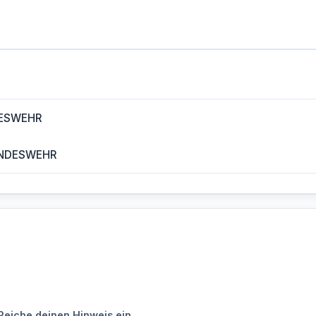
DESWEHR
UNDESWEHR
Reiche deinen Hinweis ein.