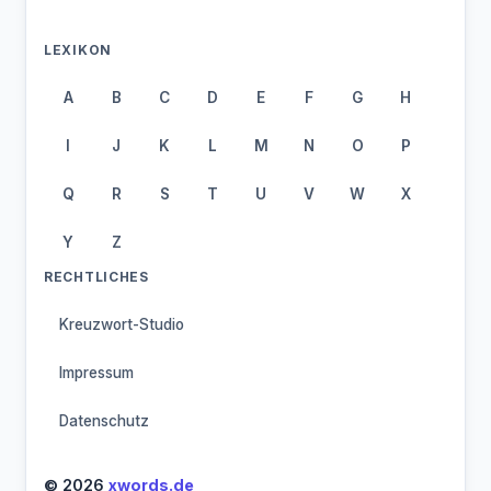
LEXIKON
A
B
C
D
E
F
G
H
I
J
K
L
M
N
O
P
Q
R
S
T
U
V
W
X
Y
Z
RECHTLICHES
Kreuzwort-Studio
Impressum
Datenschutz
© 2026
xwords.de