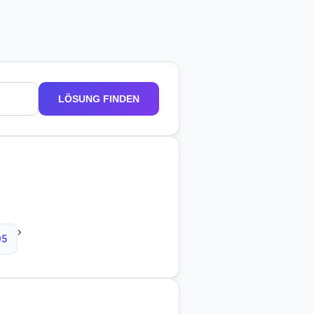
LÖSUNG FINDEN
›
95