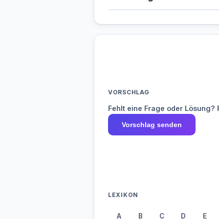
VORSCHLAG
Fehlt eine Frage oder Lösung? 
Vorschlag senden
LEXIKON
A
B
C
D
E