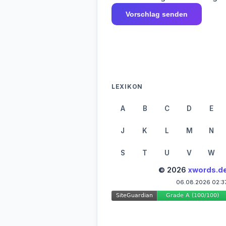
Vorschlag senden
LEXIKON
A
B
C
D
E
J
K
L
M
N
S
T
U
V
W
© 2026
xwords.d
06.08.2026 02:3