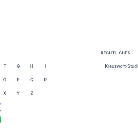
RECHTLICHES
F
G
H
I
Kreuzwort-Studi
O
P
Q
R
X
Y
Z
e
7