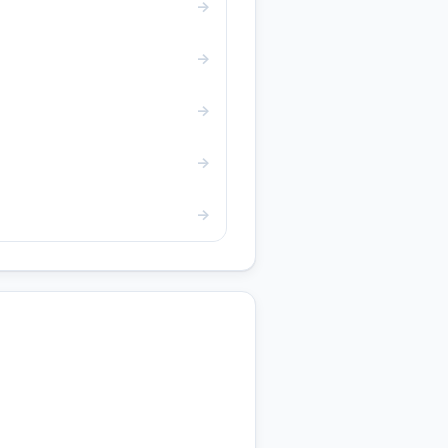
→
→
→
→
→