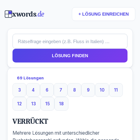
xwords
.de
+ LÖSUNG EINREICHEN
LÖSUNG FINDEN
69 Lösungen
3
4
6
7
8
9
10
11
3 Buchstaben
4 Buchstaben
6 Buchstaben
7 Buchstaben
8 Buchstaben
9 Buchstaben
10 Buchstaben
11 Buchsta
12
13
15
18
12 Buchstaben
13 Buchstaben
15 Buchstaben
18 Buchstaben
VERRÜCKT
Mehrere Lösungen mit unterschiedlicher