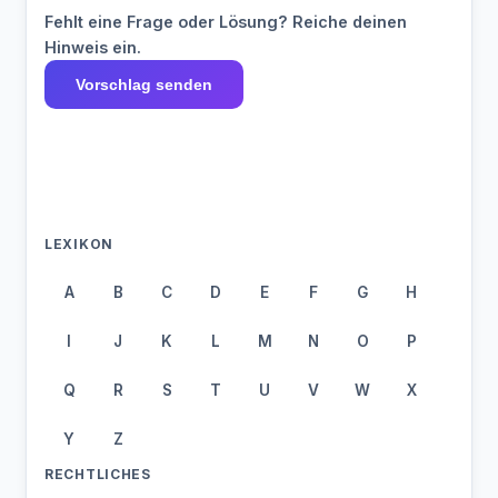
Fehlt eine Frage oder Lösung? Reiche deinen
Hinweis ein.
Vorschlag senden
LEXIKON
A
B
C
D
E
F
G
H
I
J
K
L
M
N
O
P
Q
R
S
T
U
V
W
X
Y
Z
RECHTLICHES