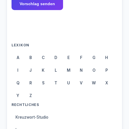
Vorschlag senden
LEXIKON
A
B
C
D
E
F
G
H
I
J
K
L
M
N
O
P
Q
R
S
T
U
V
W
X
Y
Z
RECHTLICHES
Kreuzwort-Studio