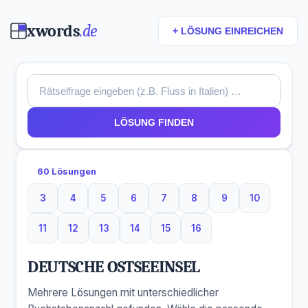
xwords
.de
+ LÖSUNG EINREICHEN
LÖSUNG FINDEN
60 Lösungen
3
4
5
6
7
8
9
10
3 Buchstaben
4 Buchstaben
5 Buchstaben
6 Buchstaben
7 Buchstaben
8 Buchstaben
9 Buchstaben
10 Buchsta
11
12
13
14
15
16
11 Buchstaben
12 Buchstaben
13 Buchstaben
14 Buchstaben
15 Buchstaben
16 Buchstaben
DEUTSCHE OSTSEEINSEL
Mehrere Lösungen mit unterschiedlicher