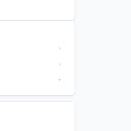
→
→
→