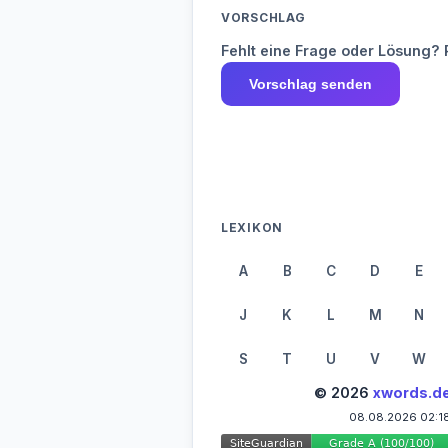
VORSCHLAG
Fehlt eine Frage oder Lösung? 
Vorschlag senden
LEXIKON
A
B
C
D
E
J
K
L
M
N
S
T
U
V
W
© 2026
xwords.d
08.08.2026 02:1