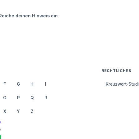
Reiche deinen Hinweis ein.
RECHTLICHES
F
G
H
I
Kreuzwort-Studi
O
P
Q
R
X
Y
Z
e
8