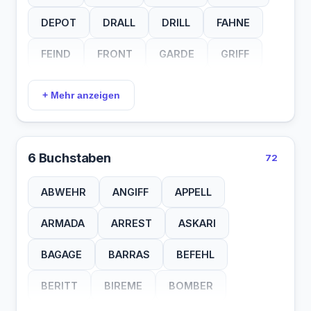
DEPOT
DRALL
DRILL
FAHNE
FEIND
FRONT
GARDE
GRIFF
HORST
HUSAR
JUNTA
KADER
+ Mehr anzeigen
KAMPF
KETTE
KIMME
KOGGE
KORPS
KRIEG
KROKI
LANZE
6 Buchstaben
72
MAJOR
MILIZ
MOBIL
MUNGA
ABWEHR
ANGIFF
APPELL
ORDEN
ORTER
PATTE
PILOT
ARMADA
ARREST
ASKARI
ROTTE
SALUT
SALVE
SAPPE
BAGAGE
BARRAS
BEFEHL
SBOOT
SPION
STURM
TRAIN
BERITT
BIREME
BOMBER
TROSS
UBOOT
WACHE
WAFFE