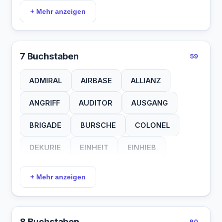
BUNKER
CHARGE
ETAPPE
+ Mehr anzeigen
EXOCET
FLAGGE
FLANKE
FLOTTE
FUNKER
GALION
7 Buchstaben
59
GEGNER
GRUPPE
HUELSE
ADMIRAL
AIRBASE
ALLIANZ
KADETT
KALPAK
KASINO
ANGRIFF
AUDITOR
AUSGANG
KOLLER
KOLPAK
KOPPEL
BRIGADE
BURSCHE
COLONEL
KORDON
KURIER
LEGION
DEKURIE
EINHEIT
EINHIEB
LOSUNG
MARINE
MARSCH
ENTENTE
ERDMINE
ESKORTE
+ Mehr anzeigen
MELDER
MONTUR
OBERST
FELDZUG
FLIEGER
FOURIER
PANZER
PARADE
PAROLE
GEFECHT
GENERAL
GRANATE
8 Buchstaben
90