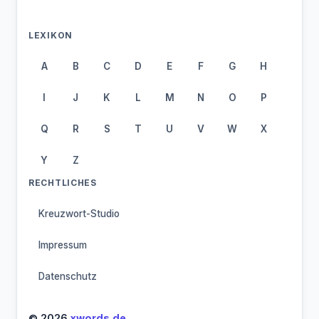
LEXIKON
A
B
C
D
E
F
G
H
I
J
K
L
M
N
O
P
Q
R
S
T
U
V
W
X
Y
Z
RECHTLICHES
Kreuzwort-Studio
Impressum
Datenschutz
© 2026
xwords.de