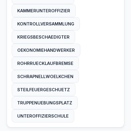
STATIONSARZT
STOCKGRANATE
SICHERUNGSKAPPE
SPLITTERWIRKUNG
KAMMERUNTEROFFIZIER
STOLPERDRAHT
STRAMMSTEHEN
TORNISTERKALPPE
TORNISTERKLAPPE
KONTROLLVERSAMMLUNG
STUBENARREST
STURMANGRIFF
VERBINDUNGSMANN
KRIEGSBESCHAEDIGTER
STURMGEPAECK
TAMBOURMAJOR
VERKEHRSTRUPPEN
ZIELEINRICHTUNG
OEKONOMIEHANDWERKER
TRICHTERMINE
TRUDELBECHER
MILITAERATTACHÉ
ROHRRUECKLAUFBREMSE
TRUPPENSCHAU
UEBERLAEUFER
SCHRAPNELLWOELKCHEN
UEBERLAUEFER
UEBUNGSPLATZ
STEILFEUERGESCHUETZ
UNTERGEBENER
VERBANDPLATZ
TRUPPENUEBUNGSPLATZ
VERGATTERUNG
VERLUSTLISTE
UNTEROFFIZIERSCHULE
VERTEIDIGUNG
VISIERKLAPPE