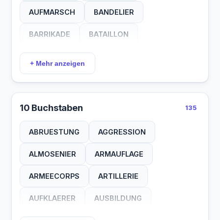
HEERBAHN
HEERBANN
KAMPFGAS
AUFMARSCH
BANDELIER
TORNADO
TRODDEL
TRUPPEN
KANONIER
KAPITAEN
KATAPULT
BARRIKADE
BATAILLON
TSCHAKO
UNIFORM
VORFELD
KOMMANDO
KOMPANIE
KOROETTE
BESATZUNG
BESETZUNG
WINDUNG
ZUENDER
+ Mehr anzeigen
KORPORAL
LADELOCH
LADESITZ
BESOLDUNG
BOOTSMANN
LANDMINE
LANDWEHR
LANGHANG
BRIGADIER
BRUSTWEHR
10 Buchstaben
135
LAZARETT
LEUTNANT
LOGISTIK
DESERTEUR
ERDABWEHR
ABRUESTUNG
AGGRESSION
LUFTZIEL
MANOEVER
MELDEAMT
FAEHNRICH
FAHNENEID
FELDBINDE
ALMOSENIER
ARMAUFLAGE
MUENDUNG
MUSIKZUG
NAHKAMPF
FELDBLUSE
FELDSCHER
ARMEECORPS
ARTILLERIE
OBERMAAT
OFFIZIER
ORDONANZ
FELDWACHE
FELDWEBEL
FLOTTILLE
AUFKLAERER
AUSBILDUNG
PALLASCH
PERSHING
PORTEPEE
FORMATION
FREIKORPS
FREISCHAR