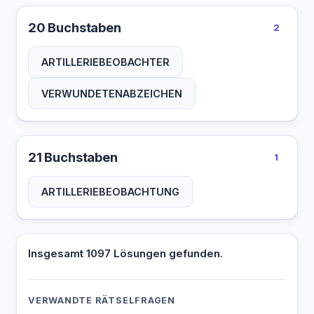
VORGESETZTER
WACHGEBAEUDE
20 Buchstaben
2
WACHHABENDER
WACHTMEISTER
ARTILLERIEBEOBACHTER
WAFFENGEWALT
WAFFENKAMMER
VERWUNDETENABZEICHEN
ZIELFERNROHR
ZIELGELAENDE
ZINNSOLDATEN
ZWEIMANNBOOT
21 Buchstaben
1
ARTILLERIEBEOBACHTUNG
Insgesamt 1097 Lösungen gefunden.
VERWANDTE RÄTSELFRAGEN