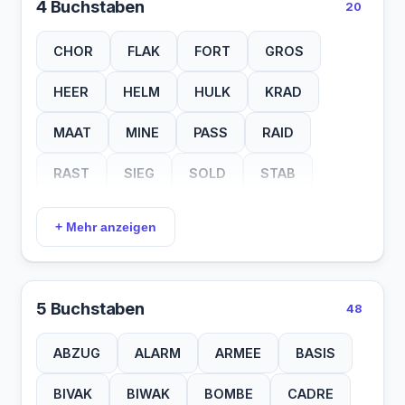
4 Buchstaben
20
CHOR
FLAK
FORT
GROS
HEER
HELM
HULK
KRAD
MAAT
MINE
PASS
RAID
RAST
SIEG
SOLD
STAB
TANK
TETE
ULAN
ZACK
+ Mehr anzeigen
5 Buchstaben
48
ABZUG
ALARM
ARMEE
BASIS
BIVAK
BIWAK
BOMBE
CADRE