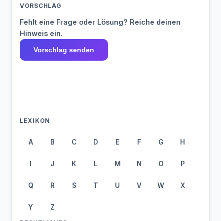
VORSCHLAG
Fehlt eine Frage oder Lösung? Reiche deinen
Hinweis ein.
Vorschlag senden
LEXIKON
A
B
C
D
E
F
G
H
I
J
K
L
M
N
O
P
Q
R
S
T
U
V
W
X
Y
Z