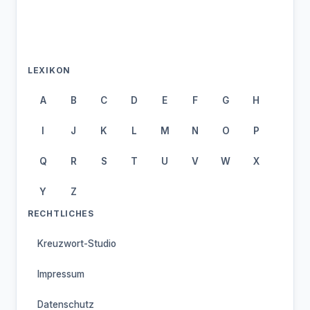
LEXIKON
A
B
C
D
E
F
G
H
I
J
K
L
M
N
O
P
Q
R
S
T
U
V
W
X
Y
Z
RECHTLICHES
Kreuzwort-Studio
Impressum
Datenschutz