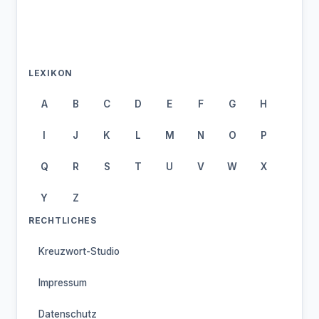
LEXIKON
A
B
C
D
E
F
G
H
I
J
K
L
M
N
O
P
Q
R
S
T
U
V
W
X
Y
Z
RECHTLICHES
Kreuzwort-Studio
Impressum
Datenschutz