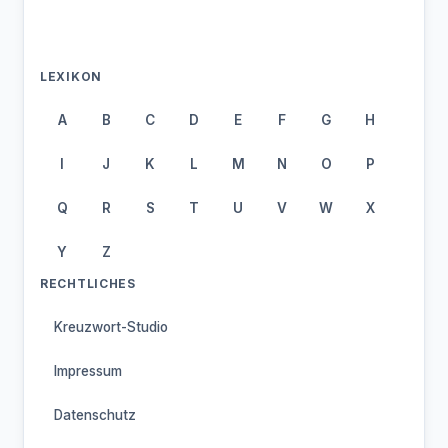
LEXIKON
A
B
C
D
E
F
G
H
I
J
K
L
M
N
O
P
Q
R
S
T
U
V
W
X
Y
Z
RECHTLICHES
Kreuzwort-Studio
Impressum
Datenschutz