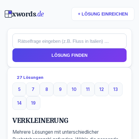
xwords
.de
+ LÖSUNG EINREICHEN
LÖSUNG FINDEN
27 Lösungen
5
7
8
9
10
11
12
13
5 Buchstaben
7 Buchstaben
8 Buchstaben
9 Buchstaben
10 Buchstaben
11 Buchstaben
12 Buchstaben
13 Buchst
14
19
14 Buchstaben
19 Buchstaben
VERKLEINERUNG
Mehrere Lösungen mit unterschiedlicher