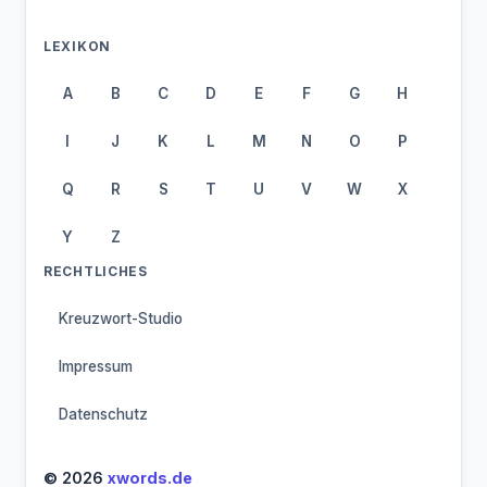
LEXIKON
A
B
C
D
E
F
G
H
I
J
K
L
M
N
O
P
Q
R
S
T
U
V
W
X
Y
Z
RECHTLICHES
Kreuzwort-Studio
Impressum
Datenschutz
© 2026
xwords.de