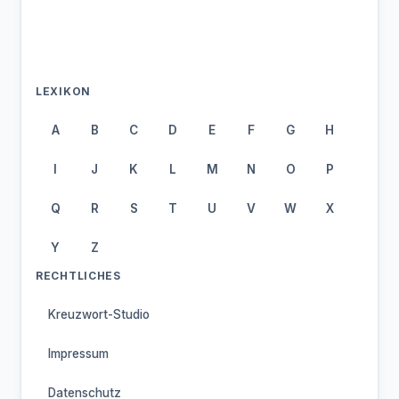
LEXIKON
A
B
C
D
E
F
G
H
I
J
K
L
M
N
O
P
Q
R
S
T
U
V
W
X
Y
Z
RECHTLICHES
Kreuzwort-Studio
Impressum
Datenschutz