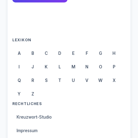
LEXIKON
A
B
C
D
E
F
G
H
I
J
K
L
M
N
O
P
Q
R
S
T
U
V
W
X
Y
Z
RECHTLICHES
Kreuzwort-Studio
Impressum