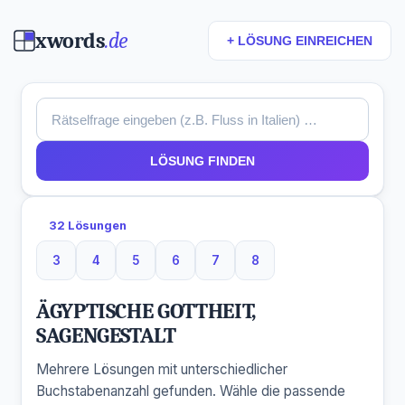
xwords
.de
+ LÖSUNG EINREICHEN
LÖSUNG FINDEN
32 Lösungen
3
4
5
6
7
8
3 Buchstaben
4 Buchstaben
5 Buchstaben
6 Buchstaben
7 Buchstaben
8 Buchstaben
ÄGYPTISCHE GOTTHEIT,
SAGENGESTALT
Mehrere Lösungen mit unterschiedlicher
Buchstabenanzahl gefunden. Wähle die passende