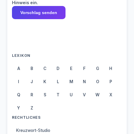
Hinweis ein.
Vorschlag senden
LEXIKON
A
B
C
D
E
F
G
H
I
J
K
L
M
N
O
P
Q
R
S
T
U
V
W
X
Y
Z
RECHTLICHES
Kreuzwort-Studio