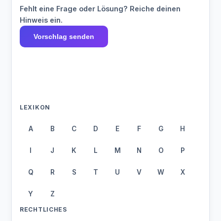
Fehlt eine Frage oder Lösung? Reiche deinen
Hinweis ein.
Vorschlag senden
LEXIKON
A
B
C
D
E
F
G
H
I
J
K
L
M
N
O
P
Q
R
S
T
U
V
W
X
Y
Z
RECHTLICHES