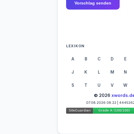
Vorschlag senden
LEXIKON
A
B
C
D
E
J
K
L
M
N
S
T
U
V
W
© 2026
xwords.d
07.08.2026 08:22 | 444526