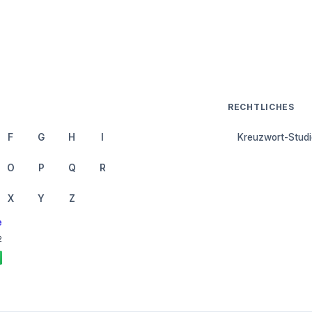
RECHTLICHES
F
G
H
I
Kreuzwort-Studi
O
P
Q
R
X
Y
Z
e
2