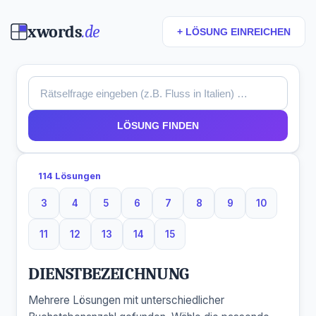
xwords
.de
+ LÖSUNG EINREICHEN
LÖSUNG FINDEN
114 Lösungen
3
4
5
6
7
8
9
10
3 Buchstaben
4 Buchstaben
5 Buchstaben
6 Buchstaben
7 Buchstaben
8 Buchstaben
9 Buchstaben
10 Buchsta
11
12
13
14
15
11 Buchstaben
12 Buchstaben
13 Buchstaben
14 Buchstaben
15 Buchstaben
DIENSTBEZEICHNUNG
Mehrere Lösungen mit unterschiedlicher