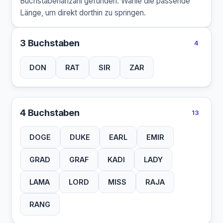
Buchstabenanzahl gefunden. Wähle die passende
Länge, um direkt dorthin zu springen.
3 Buchstaben
4
DON
RAT
SIR
ZAR
4 Buchstaben
13
DOGE
DUKE
EARL
EMIR
GRAD
GRAF
KADI
LADY
LAMA
LORD
MISS
RAJA
RANG