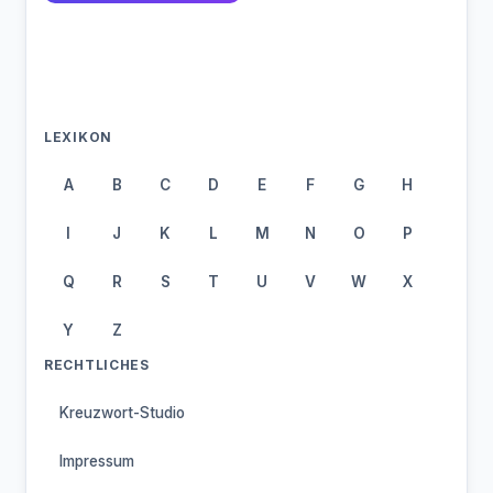
LEXIKON
A
B
C
D
E
F
G
H
I
J
K
L
M
N
O
P
Q
R
S
T
U
V
W
X
Y
Z
RECHTLICHES
Kreuzwort-Studio
Impressum