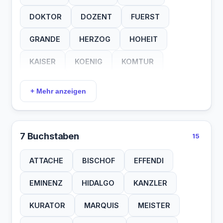
DOKTOR
DOZENT
FUERST
GRANDE
HERZOG
HOHEIT
KAISER
KOENIG
KOMTUR
KONSUL
MADAME
MAGNAT
+ Mehr anzeigen
MIKADO
MISTER
PASCHA
PHARAO
REGENT
REKTOR
7 Buchstaben
15
SCHEIK
SENORA
SULTAN
ATTACHE
BISCHOF
EFFENDI
EMINENZ
HIDALGO
KANZLER
KURATOR
MARQUIS
MEISTER