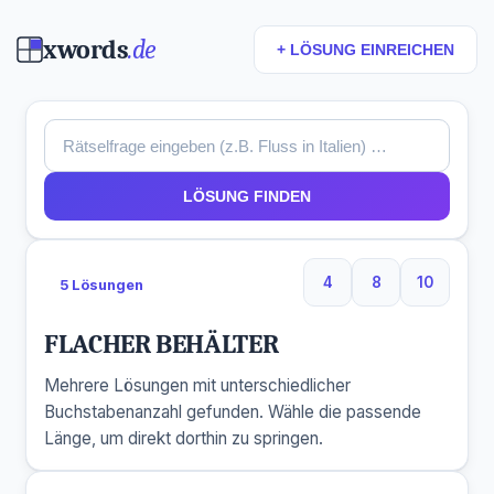
xwords
.de
+ LÖSUNG EINREICHEN
LÖSUNG FINDEN
4
8
10
5 Lösungen
4 Buchstaben
8 Buchstaben
10 Buchs
FLACHER BEHÄLTER
Mehrere Lösungen mit unterschiedlicher
Buchstabenanzahl gefunden. Wähle die passende
Länge, um direkt dorthin zu springen.