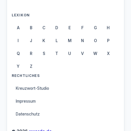
LEXIKON
A
B
C
D
E
F
G
H
I
J
K
L
M
N
O
P
Q
R
S
T
U
V
W
X
Y
Z
RECHTLICHES
Kreuzwort-Studio
Impressum
Datenschutz