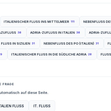
ITALIENISCHER FLUSS INS MITTELMEER
NEBENFLUSS DE
111
AZUFLUSS
ADRIA-ZUFLUSS IN ITALIEN
ADRIA-ZUFL
38
38
FLUSS IN SIZILIEN
NEBENFLUSS DES PO (ITALIEN)
F
31
31
ITALIENISCHER FLUSS IN DIE SÜDLICHE ADRIA
FLUSS
29
28
E FRAGE
tomatisch auf diese Seite.
TALIEN FLUSS
IT. FLUSS