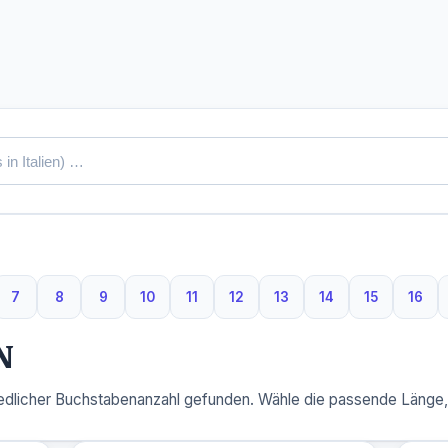
7
8
9
10
11
12
13
14
15
16
ben
uchstaben
7 Buchstaben
8 Buchstaben
9 Buchstaben
10 Buchstaben
11 Buchstaben
12 Buchstaben
13 Buchstaben
14 Buchstaben
15 Buchsta
16 B
N
dlicher Buchstabenanzahl gefunden. Wähle die passende Länge, u