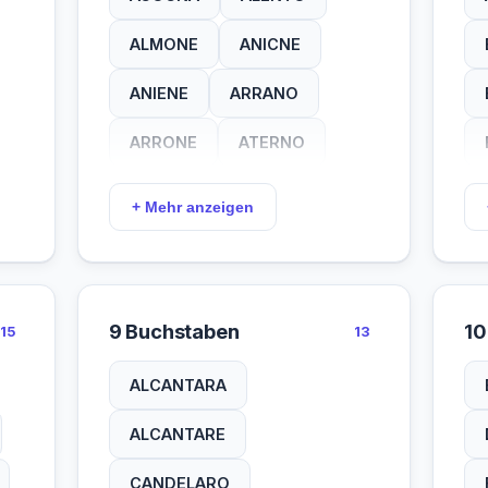
ALMONE
ANICNE
ANIENE
ARRANO
ARRONE
ATERNO
AURINO
AVISIO
+ Mehr anzeigen
BELICE
BIANCO
BREMBO
BRENTA
9 Buchstaben
10
15
13
CALORE
CAVONE
ALCANTARA
CECINA
CELONE
ALCANTARE
CESANO
CHIANA
CANDELARO
CHIANI
CHIESE