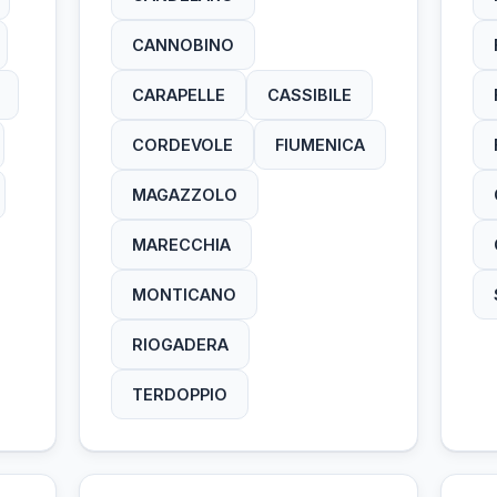
CANNOBINO
CISMON
CORACE
CARAPELLE
CASSIBILE
CURONE
EISACK
CORDEVOLE
FIUMENICA
ELLERO
FOGLIA
MAGAZZOLO
GIONGO
IMAGNA
MARECCHIA
IMPERO
IPPARI
MONTICANO
ISALLE
ISARCO
RIOGADERA
ISONCA
ISONZO
TERDOPPIO
LAMBRO
LEMENE
LESINA
LIPUDA
LISCIA
LOMATO