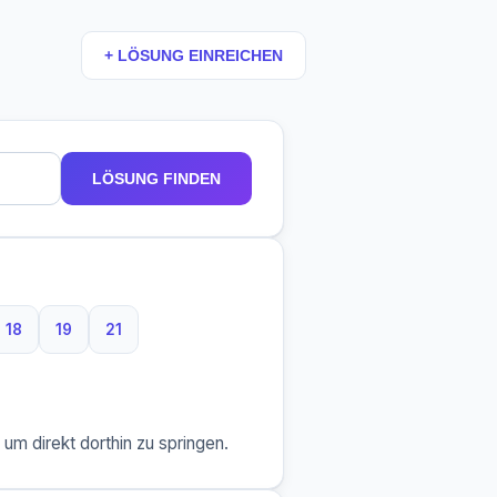
+ LÖSUNG EINREICHEN
LÖSUNG FINDEN
18
19
21
ben
uchstaben
18 Buchstaben
19 Buchstaben
21 Buchstaben
m direkt dorthin zu springen.