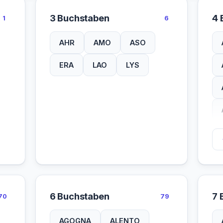
3 Buchstaben
4 
1
6
AHR
AMO
ASO
ERA
LAO
LYS
6 Buchstaben
7 
70
79
AGOGNA
ALENTO