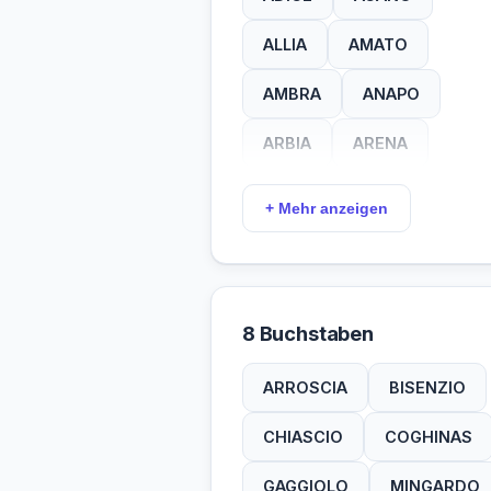
ALLIA
AMATO
AMBRA
ANAPO
ARBIA
ARENA
BELBO
BOITE
+ Mehr anzeigen
BRUNA
CARBO
CERVO
CIANE
8 Buchstaben
CONCA
CRATI
ARROSCIA
BISENZIO
DORDO
EISAK
CHIASCIO
COGHINAS
ESINO
ETSCH
GAGGIOLO
MINGARDO
FARMA
FELLA