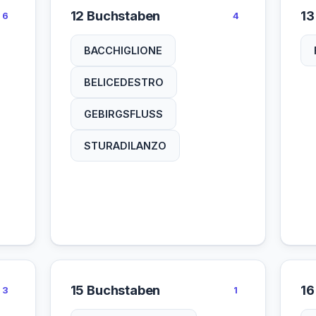
12 Buchstaben
13
6
4
MAGGIA
MARANO
BACCHIGLIONE
MAZARA
MINCIO
BELICEDESTRO
MUSONE
NAVILE
GEBIRGSFLUSS
OFANTO
PAGLIA
STURADILANZO
PANARO
PASSER
RIENZA
RUBICO
SANGRO
SAVENA
SAVUTO
SEBATO
SEVESO
SIMERI
15 Buchstaben
16
3
1