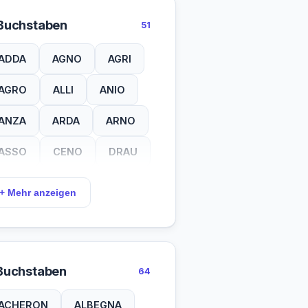
Buchstaben
51
ADDA
AGNO
AGRI
AGRO
ALLI
ANIO
ANZA
ARDA
ARNO
ASSO
CENO
DRAU
EISA
ELSA
ELVO
+ Mehr anzeigen
ENNA
ENZA
FINO
GELA
LIRI
LIRO
Buchstaben
64
MARA
MERA
MISA
ACHERON
ALBEGNA
NARO
NERA
NETO