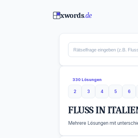
xwords
.de
330 Lösungen
2
3
4
5
6
2 Buchstaben
3 Buchstaben
4 Buchstaben
5 Buchsta
6 B
FLUSS IN ITALIE
Mehrere Lösungen mit unterschie