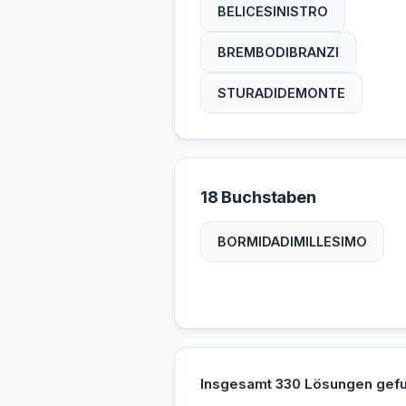
SPOEL
TENNA
BELICESINISTRO
TIBER
TIRSO
BREMBODIBRANZI
TORTO
TRESA
STURADIDEMONTE
UCCEA
18 Buchstaben
BORMIDADIMILLESIMO
Insgesamt 330 Lösungen gef