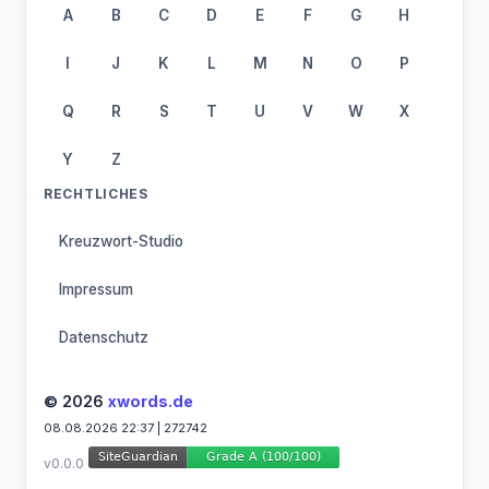
A
B
C
D
E
F
G
H
I
J
K
L
M
N
O
P
Q
R
S
T
U
V
W
X
Y
Z
RECHTLICHES
Kreuzwort-Studio
Impressum
Datenschutz
© 2026
xwords.de
08.08.2026 22:37 | 272742
v0.0.0