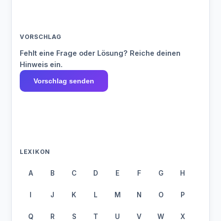
VORSCHLAG
Fehlt eine Frage oder Lösung? Reiche deinen
Hinweis ein.
Vorschlag senden
LEXIKON
A
B
C
D
E
F
G
H
I
J
K
L
M
N
O
P
Q
R
S
T
U
V
W
X