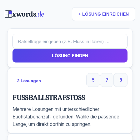
xwords
.de
+ LÖSUNG EINREICHEN
LÖSUNG FINDEN
5
7
8
3 Lösungen
5 Buchstaben
7 Buchstaben
8 Buchs
FUSSBALLSTRAFSTOSS
Mehrere Lösungen mit unterschiedlicher
Buchstabenanzahl gefunden. Wähle die passende
Länge, um direkt dorthin zu springen.