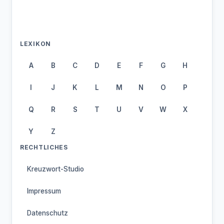
LEXIKON
A
B
C
D
E
F
G
H
I
J
K
L
M
N
O
P
Q
R
S
T
U
V
W
X
Y
Z
RECHTLICHES
Kreuzwort-Studio
Impressum
Datenschutz