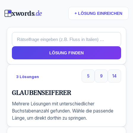
xwords
.de
+ LÖSUNG EINREICHEN
LÖSUNG FINDEN
5
9
14
3 Lösungen
5 Buchstaben
9 Buchstaben
14 Buchs
GLAUBENSEIFERER
Mehrere Lösungen mit unterschiedlicher
Buchstabenanzahl gefunden. Wähle die passende
Länge, um direkt dorthin zu springen.