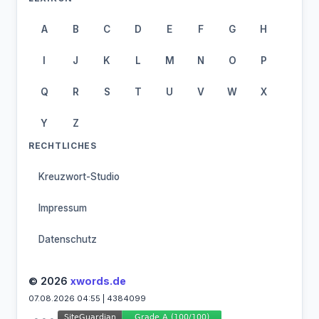
A
B
C
D
E
F
G
H
I
J
K
L
M
N
O
P
Q
R
S
T
U
V
W
X
Y
Z
RECHTLICHES
Kreuzwort-Studio
Impressum
Datenschutz
© 2026
xwords.de
07.08.2026 04:55 | 4384099