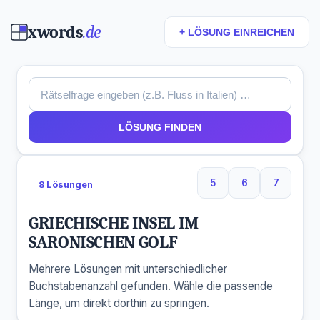
xwords
.de
+ LÖSUNG EINREICHEN
LÖSUNG FINDEN
5
6
7
8 Lösungen
5 Buchstaben
6 Buchstaben
7 Buchs
GRIECHISCHE INSEL IM
SARONISCHEN GOLF
Mehrere Lösungen mit unterschiedlicher
Buchstabenanzahl gefunden. Wähle die passende
Länge, um direkt dorthin zu springen.