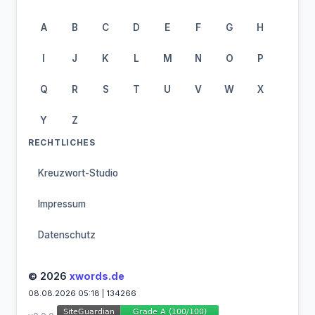
A
B
C
D
E
F
G
H
I
J
K
L
M
N
O
P
Q
R
S
T
U
V
W
X
Y
Z
RECHTLICHES
Kreuzwort-Studio
Impressum
Datenschutz
© 2026
xwords.de
08.08.2026 05:18 | 134266