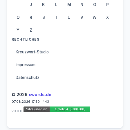
I
J
K
L
M
N
O
P
Q
R
S
T
U
V
W
X
Y
Z
RECHTLICHES
Kreuzwort-Studio
Impressum
Datenschutz
© 2026
xwords.de
07.08.2026 17:50 | 443
v0.0.0