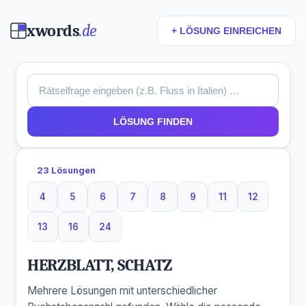
xwords
.de
+ LÖSUNG EINREICHEN
LÖSUNG FINDEN
23 Lösungen
4
5
6
7
8
9
11
12
4 Buchstaben
5 Buchstaben
6 Buchstaben
7 Buchstaben
8 Buchstaben
9 Buchstaben
11 Buchstaben
12 Buchsta
13
16
24
13 Buchstaben
16 Buchstaben
24 Buchstaben
HERZBLATT, SCHATZ
Mehrere Lösungen mit unterschiedlicher