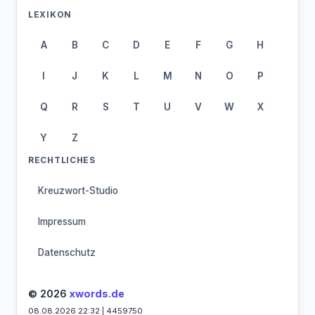
LEXIKON
A
B
C
D
E
F
G
H
I
J
K
L
M
N
O
P
Q
R
S
T
U
V
W
X
Y
Z
RECHTLICHES
Kreuzwort-Studio
Impressum
Datenschutz
© 2026
xwords.de
08.08.2026 22:32 | 4459750