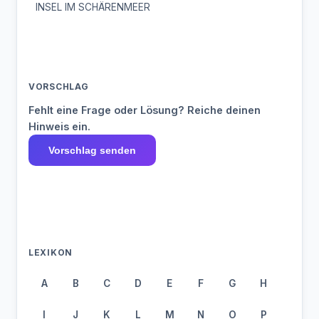
INSEL IM SCHÄRENMEER
VORSCHLAG
Fehlt eine Frage oder Lösung? Reiche deinen
Hinweis ein.
Vorschlag senden
LEXIKON
A
B
C
D
E
F
G
H
I
J
K
L
M
N
O
P