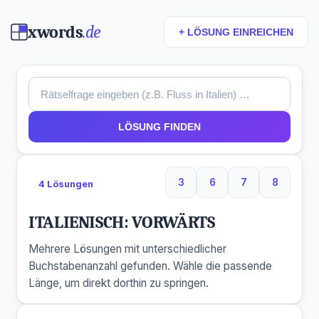
xwords
.de
+ LÖSUNG EINREICHEN
LÖSUNG FINDEN
3
6
7
8
4 Lösungen
3 Buchstaben
6 Buchstaben
7 Buchstaben
8 Buchs
ITALIENISCH: VORWÄRTS
Mehrere Lösungen mit unterschiedlicher
Buchstabenanzahl gefunden. Wähle die passende
Länge, um direkt dorthin zu springen.