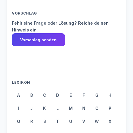
VORSCHLAG
Fehlt eine Frage oder Lösung? Reiche deinen
Hinweis ein.
Vorschlag senden
LEXIKON
A
B
C
D
E
F
G
H
I
J
K
L
M
N
O
P
Q
R
S
T
U
V
W
X