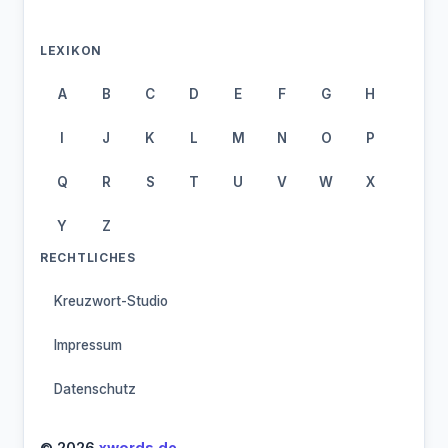
LEXIKON
A
B
C
D
E
F
G
H
I
J
K
L
M
N
O
P
Q
R
S
T
U
V
W
X
Y
Z
RECHTLICHES
Kreuzwort-Studio
Impressum
Datenschutz
© 2026
xwords.de