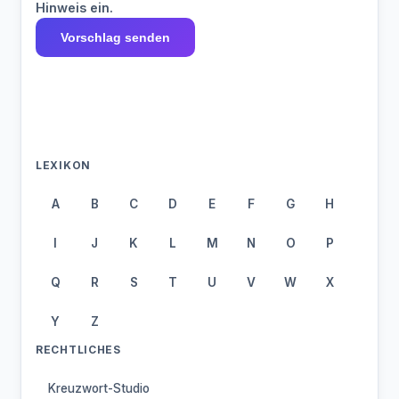
Hinweis ein.
Vorschlag senden
LEXIKON
A
B
C
D
E
F
G
H
I
J
K
L
M
N
O
P
Q
R
S
T
U
V
W
X
Y
Z
RECHTLICHES
Kreuzwort-Studio