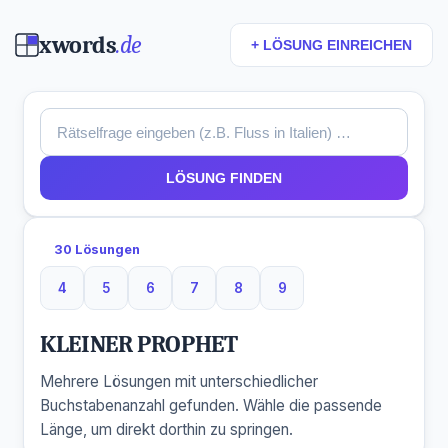
xwords
.de
+ LÖSUNG EINREICHEN
LÖSUNG FINDEN
30 Lösungen
4
5
6
7
8
9
4 Buchstaben
5 Buchstaben
6 Buchstaben
7 Buchstaben
8 Buchstaben
9 Buchstaben
KLEINER PROPHET
Mehrere Lösungen mit unterschiedlicher
Buchstabenanzahl gefunden. Wähle die passende
Länge, um direkt dorthin zu springen.