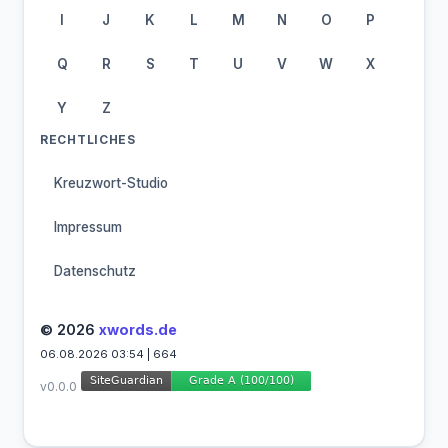
I
J
K
L
M
N
O
P
Q
R
S
T
U
V
W
X
Y
Z
RECHTLICHES
Kreuzwort-Studio
Impressum
Datenschutz
© 2026
xwords.de
06.08.2026 03:54 | 664
v0.0.0