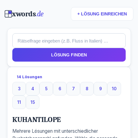
xwords
.de
+ LÖSUNG EINREICHEN
LÖSUNG FINDEN
14 Lösungen
3
4
5
6
7
8
9
10
3 Buchstaben
4 Buchstaben
5 Buchstaben
6 Buchstaben
7 Buchstaben
8 Buchstaben
9 Buchstaben
10 Buchsta
11
15
11 Buchstaben
15 Buchstaben
KUHANTILOPE
Mehrere Lösungen mit unterschiedlicher